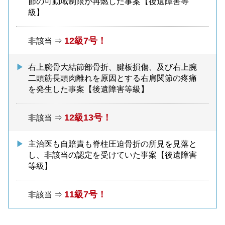
節の可動域制限が再燃した事案【後遺障害等
級】
12級7号！
非該当 ⇒
右上腕骨大結節部骨折、腱板損傷、及び右上腕
二頭筋長頭肉離れを原因とする右肩関節の疼痛
を発生した事案【後遺障害等級】
12級13号！
非該当 ⇒
主治医も自賠責も脊柱圧迫骨折の所見を見落と
し、非該当の認定を受けていた事案【後遺障害
等級】
11級7号！
非該当 ⇒