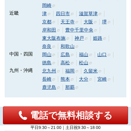
岡崎
近畿
津
四日市
滋賀草津
京都
天王寺
大阪
堺
岸和田
豊中千里中央
東大阪布施
神戸
姫路
奈良
和歌山
中国・四国
岡山
広島
福山
山口
徳島
高松
松山
九州・沖縄
北九州
福岡
久留米
長崎
熊本
大分
宮崎
鹿児島
那覇
電話で無料相談する
代表挨拶
平日9:30～21:00｜土日祝9:30～18:00