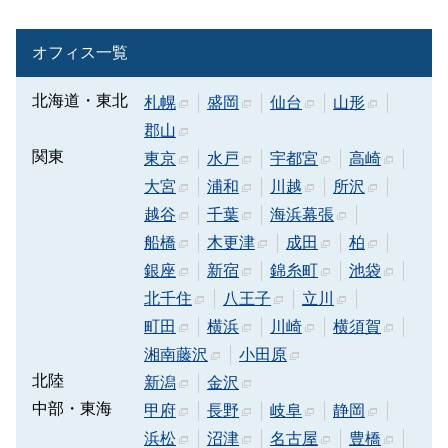
オフィス一覧
北海道・東北
札幌
盛岡
仙台
山形
郡山
関東
東京
水戸
宇都宮
高崎
大宮
浦和
川越
所沢
越谷
千葉
海浜幕張
船橋
木更津
成田
柏
銀座
新宿
錦糸町
池袋
北千住
八王子
立川
町田
横浜
川崎
横須賀
湘南藤沢
小田原
北陸
新潟
金沢
中部・東海
甲府
長野
岐阜
静岡
浜松
沼津
名古屋
豊橋