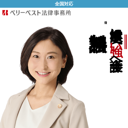
全国対応
に
い
へ