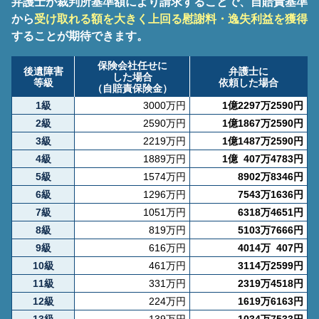
弁護士が裁判所基準額により請求することで、
自賠責基準
から
受け取れる額を大きく上回る慰謝料・逸失利益を獲得
することが期待できます。
保険会社任せに
後遺障害
弁護士に
した場合
等級
依頼した場合
（自賠責保険金）
1級
3000万円
1億2297万2590円
2級
2590万円
1億1867万2590円
3級
2219万円
1億1487万2590円
4級
1889万円
1億 407万4783円
5級
1574万円
8902万8346円
6級
1296万円
7543万1636円
7級
1051万円
6318万4651円
8級
819万円
5103万7666円
9級
616万円
4014万 407円
10級
461万円
3114万2599円
11級
331万円
2319万4518円
12級
224万円
1619万6163円
13級
139万円
1034万7533円