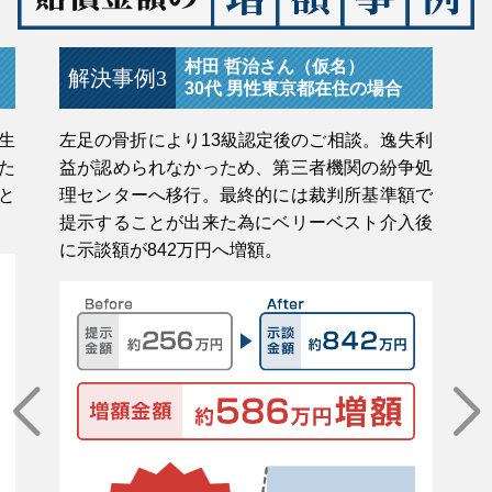
村田 哲治さん（仮名）
解決事例3
30代 男性
東京都在住の場合
生
左足の骨折により13級認定後のご相談。逸失利
た
益が認められなかっため、第三者機関の紛争処
と
理センターへ移行。最終的には裁判所基準額で
提示することが出来た為にベリーベスト介入後
に示談額が842万円へ増額。