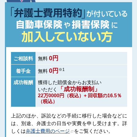
0円
ご相談料
無料
※1
0円
着手金
無料
成功報酬
獲得した賠償金から
お支払い
「成功報酬制」
いただく
22万0000円（税込）+ 回収額の16.5％
（税込）
上記のほか、訴訟などの手続に移行した場合などに
は、別途、弁護士の日当や実費を申し受けます。詳
しくは
弁護士費用のページ
をご覧ください。