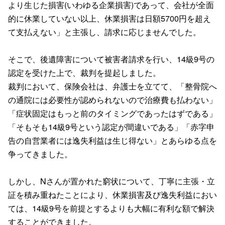
より生じた損害(いわゆる企業損害)であって、会社が全面
的に休業していない以上、休業損害は日額5700円を超え
て支払えない」と主張し、請求に応じませんでした。
そこで、後遺障害について被害者請求を行い、14級9号の
認定を受けた上で、裁判を提起しました。
裁判において、保険会社は、弁護士を立てて、「整骨院へ
の通院には必要性が認められないので治療費も払わない」
「症状固定はもっと前のタイミングであったはずである」
「そもそも14級9号という認定が間違いである」「赤字申
告の自営業者には逸失利益は生じ得ない」とあらゆる点を
争ってきました。
しかし、Nさんが置かれた窮状について、丁寧に主張・立
証を積み重ねたことにより、休業損害及び逸失利益におい
ては、14級9号を前提とするよりも大幅に有利な額で解決
することができました。