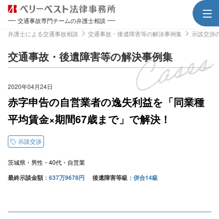
交通事故専門チームの弁護士相談
弁護士による交通事故相談
交通事故・後遺障害等の解決事例集
示談交渉
交通事故・後遺障害等の解決事例集
2020年04月24日
赤字申告の自営業者の逸失利益を「同業種
平均賃金×期間67歳まで」で解決！
示談交渉
茨城県
男性
40代
自営業
最終示談金額
637万9678円
後遺障害等級
併合14級