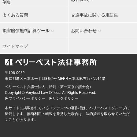
例集
よくある質問
交通事故に関する用語集
損害賠償無料計算ツール
お問い合わせ
サイトマップ
〒106-0032
東京都
港区六本木一丁目8番7号 MFPR六本木麻布台ビル11階
ベリーベスト弁護士法人（所属：第一東京弁護士会）
Copyright © Verybest Law Offices. All Rights Reserved.
▶プライバシーポリシー
▶リンクポリシー
本サイトに掲載されているコンテンツの著作権は、ベリーベストグループに
帰属します。無断利用・転載を発見した場合は、法的措置を取らせていただ
くことがあります。