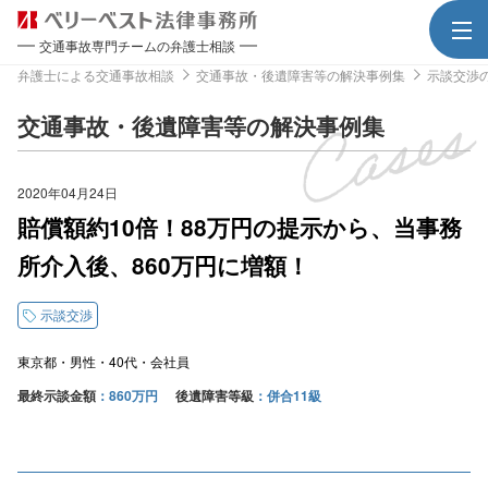
交通事故専門チームの弁護士相談
弁護士による交通事故相談
交通事故・後遺障害等の解決事例集
示談交渉
交通事故・後遺障害等の解決事例集
2020年04月24日
賠償額約10倍！88万円の提示から、当事務
所介入後、860万円に増額！
示談交渉
東京都
男性
40代
会社員
最終示談金額
860万円
後遺障害等級
併合11級