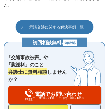
た。
示談交渉に関する解決事例一覧
初回相談無料
全国対応
※
「交通事故被害」や
「慰謝料」のこと
弁護士に無料相談
しません
か？
電話でお問い合わせ
平日
9:30～21:00
｜土日祝
9:30～18:00
FREE