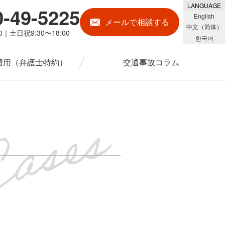
LANGUAGE
0-49-5225
English
メール
で相談する
中文（简体）
00｜土日祝9:30〜18:00
한국어
費用
（弁護士特約）
交通事故コラム
！