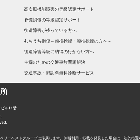
高次脳機能障害の等級認定サポート
脊髄損傷の等級認定サポート
後遺障害が残っている方へ
むちうち損傷～頚椎捻挫・腰椎捻挫の方へ～
後遺障害等級に納得の行かない方へ
主婦のための交通事故問題解決
交通事故・慰謝料無料診断サービス
台ビル11階
）
ved.
ベリーベストグループに帰属します。無断利用・転載を発見した場合は、法的措置