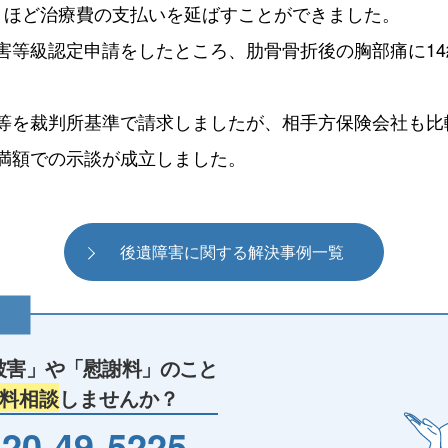
月ほど治療費の支払いを延ばすことができました。
害等級認定申請をしたところ、肋骨骨折後の胸部痛に14
等を裁判所基準で請求しましたが、相手方保険会社も比
満額での示談が成立しました。
後遺障害に関する解決事例一覧
被害」や
「慰謝料」のこと
料相談
しませんか？
20-49-5225