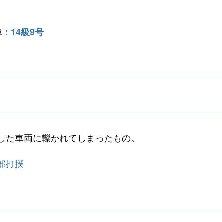
14級9号
級
した車両に轢かれてしまったもの。
部打撲