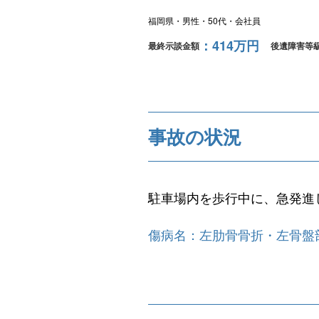
福岡県
男性
50代
会社員
414万円
最終示談金額
後遺障害等
事故の状況
駐車場内を歩行中に、急発進
傷病名：左肋骨骨折・左骨盤