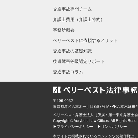
交通事故専門チーム
弁護士費用（弁護士特約）
事務所概要
ベリーベストに依頼するメリット
交通事故の基礎知識
後遺障害等級認定サポート
交通事故コラム
〒106-0032
東京都
港区六本木一丁目8番7号 MFPR六本木麻布
ベリーベスト弁護士法人（所属：第一東京弁護士会
Copyright © Verybest Law Offices. All Rights Reser
▶プライバシーポリシー
▶リンクポリシー
本サイトに掲載されているコンテンツの著作権は、