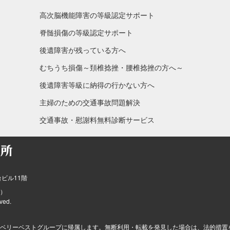
高次脳機能障害の等級認定サポート
脊髄損傷の等級認定サポート
後遺障害が残っている方へ
むちうち損傷～頚椎捻挫・腰椎捻挫の方へ～
後遺障害等級に納得の行かない方へ
主婦のための交通事故問題解決
交通事故・慰謝料無料診断サービス
台ビル11階
）
ved.
ベリーベストグループに帰属します。無断利用・転載を発見した場合は、法的措置