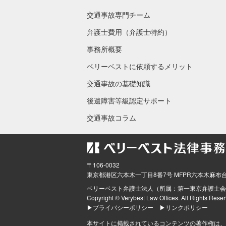
交通事故専門チーム
弁護士費用（弁護士特約）
事務所概要
ベリーベストに依頼するメリット
交通事故の基礎知識
後遺障害等級認定サポート
交通事故コラム
〒106-0032
東京都
港区六本木一丁目8番7号 MFPR六本木麻布
ベリーベスト弁護士法人（所属：第一東京弁護士会
Copyright © Verybest Law Offices. All Rights Reser
▶プライバシーポリシー
▶リンクポリシー
本サイトに掲載されているコンテンツの著作権は、