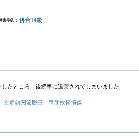
併合14級
障害等級
をしたところ、後続車に追突されてしまいました。
、左肩鎖関節脱臼、両肋軟骨損傷