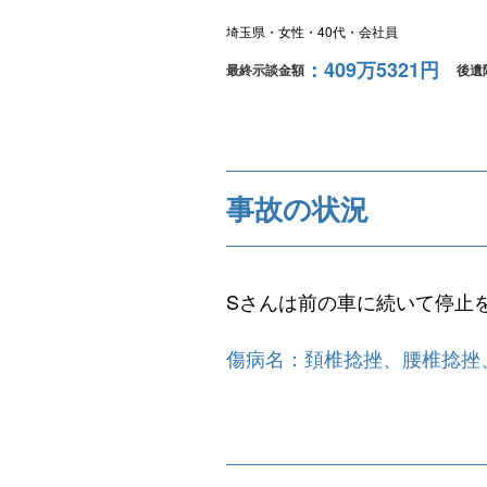
埼玉県
女性
40代
会社員
409万5321円
最終示談金額
後遺
事故の状況
Sさんは前の車に続いて停止
傷病名：頚椎捻挫、腰椎捻挫