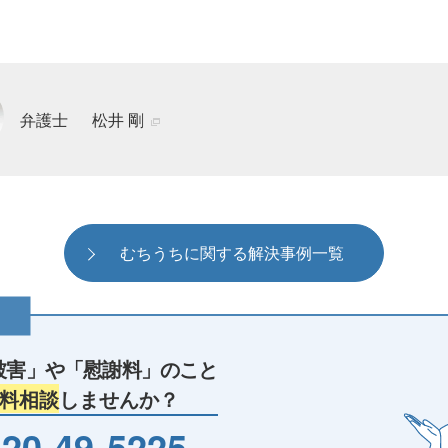
弁護士
松井 剛
むちうちに関する解決事例一覧
被害」や
「慰謝料」のこと
料相談
しませんか？
20-49-5225