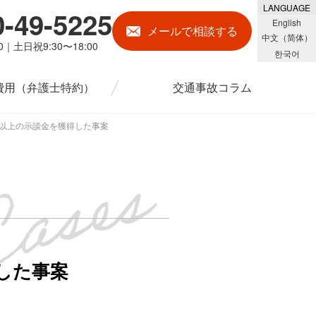
LANGUAGE
0-49-5225
English
メール
で相談する
中文（简体）
00｜土日祝9:30〜18:00
한국어
費用
（弁護士特約）
交通事故コラム
万円以上の示談金を獲得した事案
得した事案