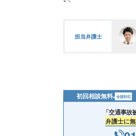
担当弁護士
初回相談無料
全国対応
※
「交通事故
弁護士に無
01