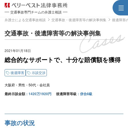
交通事故専門チームの弁護士相談
弁護士による交通事故相談
交通事故・後遺障害等の解決事例集
後遺障害
交通事故・後遺障害等の解決事例集
2021年01月18日
総合的なサポートで、十分な賠償額を獲得
後遺障害
示談交渉
大阪府
男性
50代
会社員
最終示談金額
1420万1920円
後遺障害等級
併合8級
事故の状況