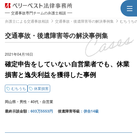
交通事故専門チームの弁護士相談
弁護士による交通事故相談
交通事故・後遺障害等の解決事例集
むちうち
交通事故・後遺障害等の解決事例集
2021年04月16日
確定申告をしていない自営業者でも、休業
損害と逸失利益を獲得した事例
むちうち
休業損害
岡山県
男性
40代
自営業
最終示談金額
603万5553円
後遺障害等級
併合14級