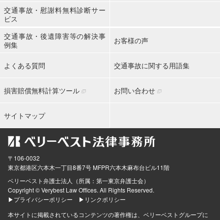
交通事故・慰謝料無料診断サー
ビス
交通事故・後遺障害等の解決事
お客様の声
例集
よくある質問
交通事故に関する用語集
損害賠償無料計算ツール
お問い合わせ
サイトマップ
〒106-0032
東京都
港区六本木一丁目8番7号 MFPR六本木麻布台ビル11階
ベリーベスト弁護士法人（所属：第一東京弁護士会）
Copyright © Verybest Law Offices. All Rights Reserved.
▶プライバシーポリシー
▶リンクポリシー
本サイトに掲載されているコンテンツの著作権は、ベリーベストグループに