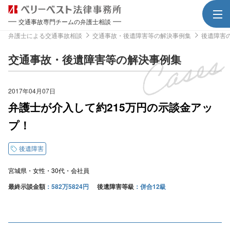
交通事故専門チームの弁護士相談
弁護士による交通事故相談
交通事故・後遺障害等の解決事例集
後遺障害
交通事故・後遺障害等の解決事例集
2017年04月07日
弁護士が介入して約215万円の示談金アッ
プ！
後遺障害
宮城県
女性
30代
会社員
最終示談金額
582万5824円
後遺障害等級
併合12級