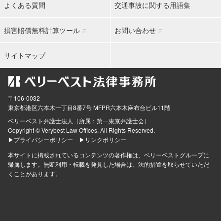
よくある質問
交通事故に関する用語集
損害賠償無料計算ツール
お問い合わせ
サイトマップ
〒106-0032
東京都
港区六本木一丁目8番7号 MFPR六本木麻布台ビル11階
ベリーベスト弁護士法人（所属：第一東京弁護士会）
Copyright © Verybest Law Offices. All Rights Reserved.
▶プライバシーポリシー
▶リンクポリシー
本サイトに掲載されているコンテンツの著作権は、ベリーベストグループに
帰属します。無断利用・転載を発見した場合は、法的措置を取らせていただ
くことがあります。