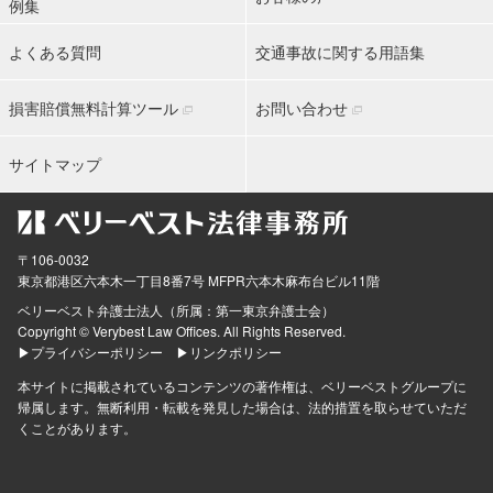
例集
よくある質問
交通事故に関する用語集
損害賠償無料計算ツール
お問い合わせ
サイトマップ
〒106-0032
東京都
港区六本木一丁目8番7号 MFPR六本木麻布台ビル11階
ベリーベスト弁護士法人（所属：第一東京弁護士会）
Copyright © Verybest Law Offices. All Rights Reserved.
▶プライバシーポリシー
▶リンクポリシー
本サイトに掲載されているコンテンツの著作権は、ベリーベストグループに
帰属します。無断利用・転載を発見した場合は、法的措置を取らせていただ
くことがあります。