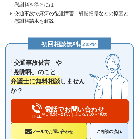
慰謝料を得るには
交通事故で麻痺の後遺障害…脊髄損傷などの原因と
慰謝料請求を解説
初回相談無料
全国対応
※
「交通事故被害」や
「慰謝料」のこと
弁護士に無料相談
しません
か？
電話でお問い合わせ
平日
9:30～21:00
｜土日祝
9:30～18:00
FREE
メールでお問い合わせ
ご相談の流れ