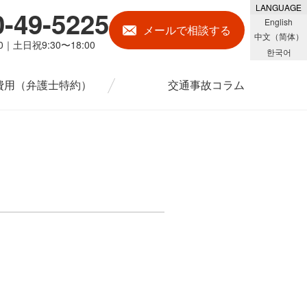
LANGUAGE
0-49-5225
English
メール
で相談する
中文（简体）
00｜土日祝9:30〜18:00
한국어
費用
（弁護士特約）
交通事故コラム