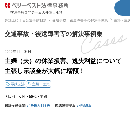
交通事故専門チームの弁護士相談
弁護士による交通事故相談
交通事故・後遺障害等の解決事例集
主婦・主
交通事故・後遺障害等の解決事例集
2020年11月04日
主婦（夫）の休業損害、逸失利益について
主張し示談金が大幅に増額！
示談交渉
主婦・主夫
大阪府
女性
50代
主婦
最終示談金額
1645万168円
後遺障害等級
併合8級