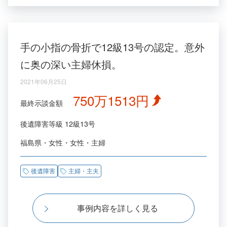
手の小指の骨折で12級13号の認定。意外
に奥の深い主婦休損。
2021年06月25日
750万1513円
最終示談金額
後遺障害等級
12級13号
福島県
女性
女性
主婦
後遺障害
主婦・主夫
事例内容を詳しく見る