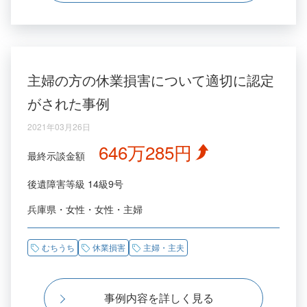
主婦の方の休業損害について適切に認定
がされた事例
2021年03月26日
646万285円
最終示談金額
後遺障害等級
14級9号
兵庫県
女性
女性
主婦
むちうち
休業損害
主婦・主夫
事例内容を詳しく見る