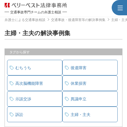
交通事故専門チームの弁護士相談
弁護士による交通事故相談
交通事故・後遺障害等の解決事例集
主婦・主
主婦・主夫の解決事例集
タグから探す
むちうち
後遺障害
高次脳機能障害
休業損害
示談交渉
異議申立
訴訟
主婦・主夫