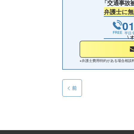
「交通事故
弁護士に無
01
FREE
平日
\
※
弁護士費用特約がある場合相談
前