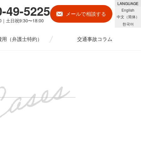
LANGUAGE
0-49-5225
English
メール
で相談する
中文（简体）
00｜土日祝9:30〜18:00
한국어
費用
（弁護士特約）
交通事故コラム