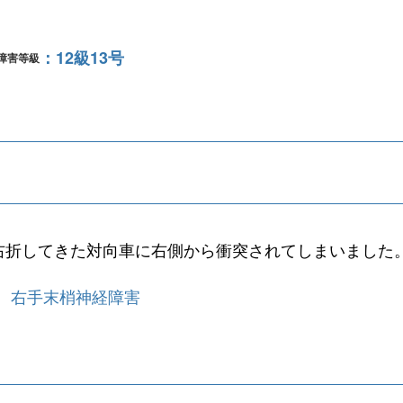
12級13号
障害等級
右折してきた対向車に右側から衝突されてしまいました
、右手末梢神経障害