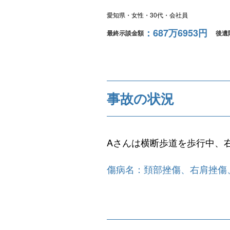
愛知県
女性
30代
会社員
687万6953円
最終示談金額
後遺
事故の状況
Aさんは横断歩道を歩行中、
傷病名：頚部挫傷、右肩挫傷