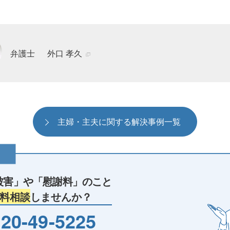
弁護士
外口 孝久
主婦・主夫に関する解決事例一覧
被害」や
「慰謝料」のこと
料相談
しませんか？
20-49-5225