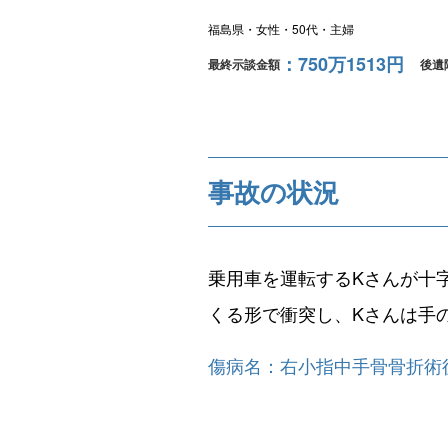
福島県
女性
50代
主婦
750万1513円
最終示談金額
後遺
事故の状況
乗用車を運転するKさんが十
くる形で衝突し、Kさんは手
傷病名：右小指中手骨骨折術