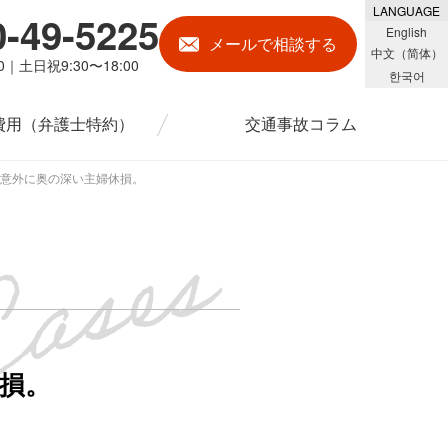
LANGUAGE
0-49-5225
English
メール
で相談する
中文（简体）
00｜土日祝9:30〜18:00
한국어
費用
（弁護士特約）
交通事故コラム
。意外に奥の深い主婦休損。
休損。