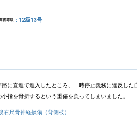
12級13号
障害等級
字路に直進で進入したところ、一時停止義務に違反した
の小指を骨折するという重傷を負ってしまいました。
後右尺骨神経損傷（背側枝）