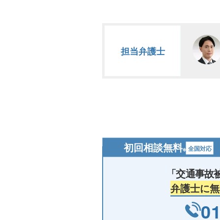
担当弁護士
初回相談無料
全国対応
※
「交通事故
弁護士に無
01