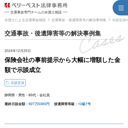
交通事故専門チームの弁護士相談
弁護士による交通事故相談
交通事故・後遺障害等の解決事例集
示談交渉
交通事故・後遺障害等の解決事例集
2024年12月25日
保険会社の事前提示から大幅に増額した金
額で示談成立
示談交渉
静岡県
男性
60代
会社員
最終示談金額
927万5393円
後遺障害等級
12級7号