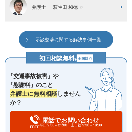
弁護士
萩生田 和徳
示談交渉に関する解決事例一覧
初回相談無料
全国対応
※
「交通事故被害」や
「慰謝料」のこと
弁護士に無料相談
しません
か？
電話でお問い合わせ
平日
9:30～21:00
｜土日祝
9:30～18:00
FREE