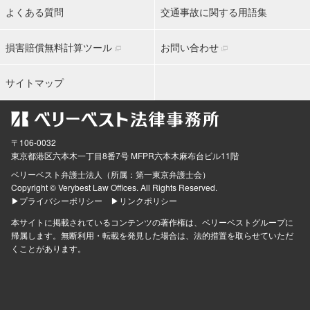
よくある質問
交通事故に関する用語集
損害賠償無料計算ツール
お問い合わせ
サイトマップ
〒106-0032
東京都
港区六本木一丁目8番7号 MFPR六本木麻布台ビル11階
ベリーベスト弁護士法人（所属：第一東京弁護士会）
Copyright © Verybest Law Offices. All Rights Reserved.
▶プライバシーポリシー
▶リンクポリシー
本サイトに掲載されているコンテンツの著作権は、ベリーベストグループに
帰属します。無断利用・転載を発見した場合は、法的措置を取らせていただ
くことがあります。