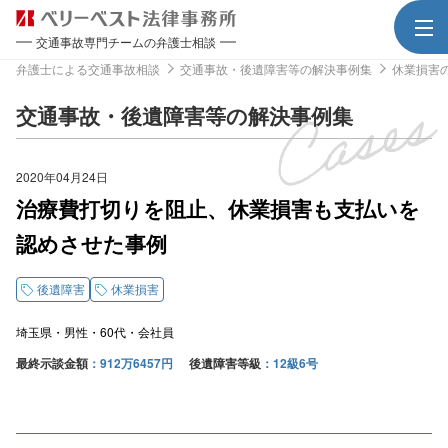
交通事故専門チームの弁護士相談
弁護士による交通事故相談
交通事故・後遺障害等の解決事例集
休業損害
交通事故・後遺障害等の解決事例集
2020年04月24日
治療費打切りを阻止、休業損害も支払いを
認めさせた事例
後遺障害
休業損害
埼玉県
男性
60代
会社員
最終示談金額
912万6457円
後遺障害等級
12級6号