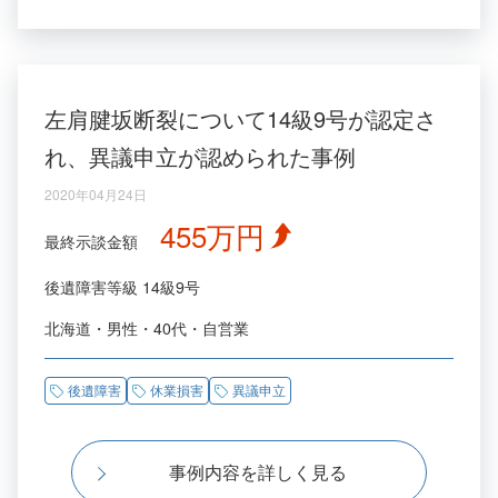
左肩腱坂断裂について14級9号が認定さ
れ、異議申立が認められた事例
2020年04月24日
455万円
最終示談金額
後遺障害等級
14級9号
北海道
男性
40代
自営業
後遺障害
休業損害
異議申立
事例内容を詳しく見る