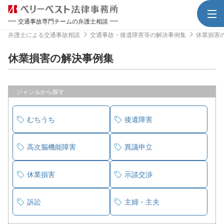
交通事故専門チームの弁護士相談
弁護士による交通事故相談
交通事故・後遺障害等の解決事例集
休業損害
休業損害の解決事例集
ジャンルから探す
むちうち
後遺障害
高次脳機能障害
異議申立
休業損害
示談交渉
訴訟
主婦・主夫