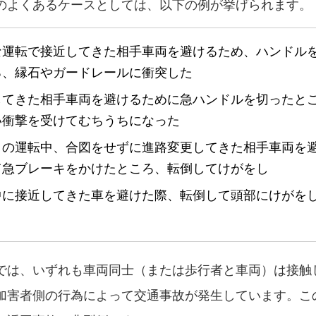
のよくあるケースとしては、以下の例が挙げられます。
な運転で接近してきた相手車両を避けるため、ハンドル
ろ、縁石やガードレールに衝突した
してきた相手車両を避けるために急ハンドルを切ったと
い衝撃を受けてむちうちになった
クの運転中、合図をせずに進路変更してきた相手車両を
て急ブレーキをかけたところ、転倒してけがをし
中に接近してきた車を避けた際、転倒して頭部にけがを
では、いずれも車両同士（または歩行者と車両）は接触
加害者側の行為によって交通事故が発生しています。こ