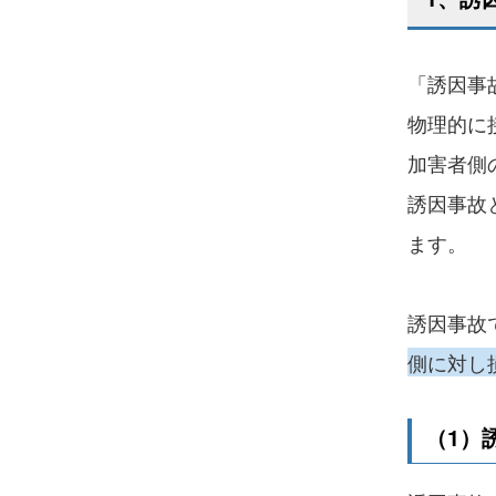
「誘因事
物理的に
加害者側
誘因事故
ます。
誘因事故
側に対し
（1）