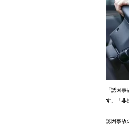
「誘因事
す。「非
誘因事故