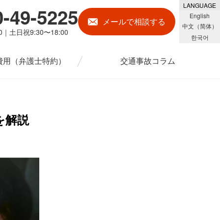
LANGUAGE
0-49-5225
English
メール
で相談する
中文（简体）
00｜土日祝9:30〜18:00
한국어
費用
（弁護士特約）
交通事故コラム
を解説