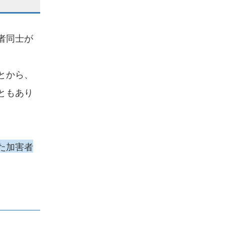
者同士が
とから、
ともあり
た加害者