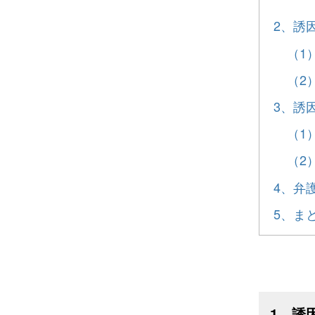
2、誘
（1
（2
3、誘
（1
（2
4、弁
5、ま
1、誘