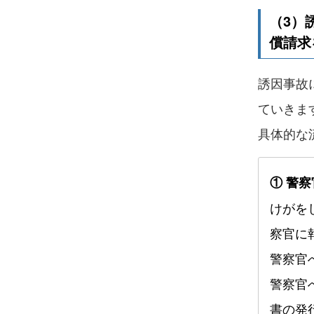
（3）
償請求
誘因事故
ていきま
具体的な
① 警
けがを
察官に
警察官
警察官
書の発