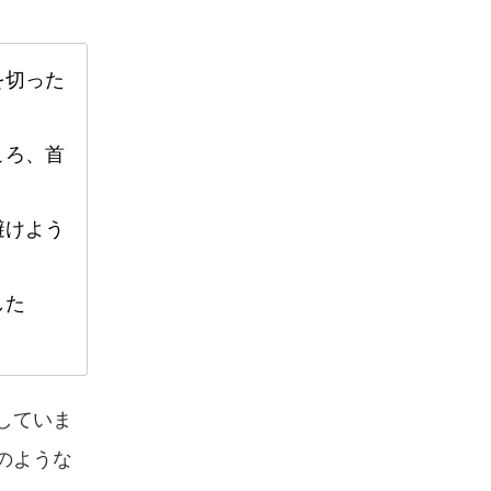
を切った
ころ、首
避けよう
した
していま
のような