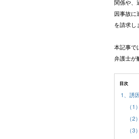
関係や、
因事故に
を請求し
本記事で
弁護士が
目次
1、誘
（1
（2
（3