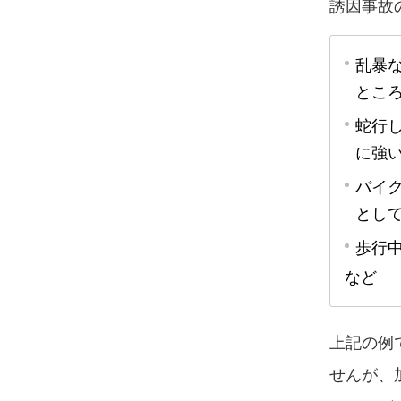
誘因事故
乱暴
とこ
蛇行
に強
バイ
とし
歩行
など
上記の例
せんが、