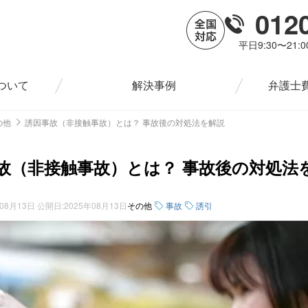
012
平日9:30〜21:
ついて
解決事例
弁護士
の他
誘因事故（非接触事故）とは？ 事故後の対処法を解説
故（非接触事故）とは？ 事故後の対処法
年08月13日
公開日:
2025年08月13日
その他
事故
誘引