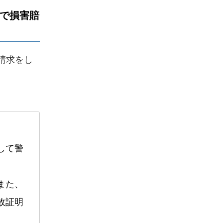
れで損害賠
請求をし
して警
また、
故証明