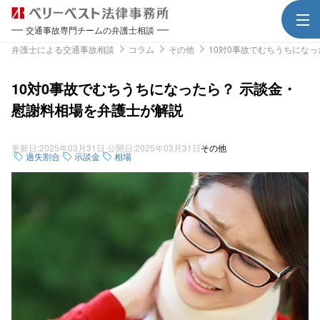
交通事故専門チームの弁護士相談
弁護士による交通事故相談
コラム
その他
10対0事故でむちうちにな
10対0事故でむちうちになったら？ 示談金・
慰謝料相場を弁護士が解説
更新日:
2025年03月31日
公開日:
2025年03月31日
その他
過失割合
示談金
相場