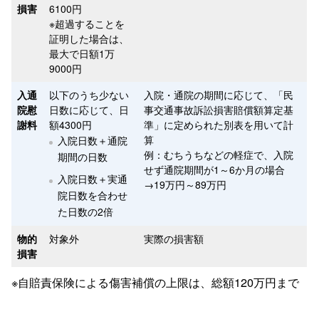
損害
6100円
※超過することを
証明した場合は、
最大で日額1万
9000円
入通
以下のうち少ない
入院・通院の期間に応じて、「民
院慰
日数に応じて、日
事交通事故訴訟損害賠償額算定基
謝料
額4300円
準」に定められた別表を用いて計
算
入院日数＋通院
例：むちうちなどの軽症で、入院
期間の日数
せず通院期間が1～6か月の場合
入院日数＋実通
→19万円～89万円
院日数を合わせ
た日数の2倍
物的
対象外
実際の損害額
損害
※自賠責保険による傷害補償の上限は、総額120万円まで