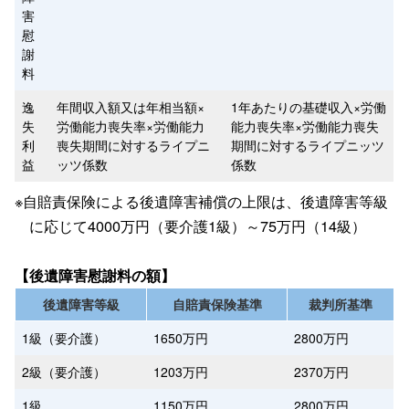
害
慰
謝
料
逸
年間収入額又は年相当額×
1年あたりの基礎収入×労働
失
労働能力喪失率×労働能力
能力喪失率×労働能力喪失
利
喪失期間に対するライプニ
期間に対するライプニッツ
益
ッツ係数
係数
※自賠責保険による後遺障害補償の上限は、後遺障害等級
に応じて4000万円（要介護1級）～75万円（14級）
【後遺障害慰謝料の額】
後遺障害等級
自賠責保険基準
裁判所基準
1級（要介護）
1650万円
2800万円
2級（要介護）
1203万円
2370万円
1級
1150万円
2800万円