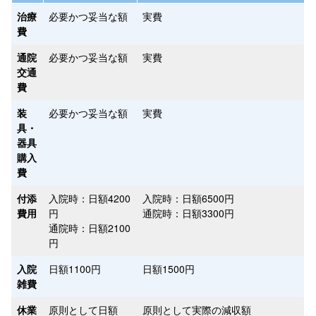
治療
必要かつ妥当な額
実費
費
通院
必要かつ妥当な額
実費
交通
費
装
必要かつ妥当な額
実費
具・
器具
購入
費
付添
入院時：日額4200
入院時：日額6500円
費用
円
通院時：日額3300円
通院時：日額2100
円
入院
日額1100円
日額1500円
雑費
休業
原則として日額
原則として実際の減収額