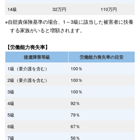
14級
32万円
110万円
※自賠責保険基準の場合、1～3級に該当した被害者に扶養
する家族がいると増額されます。
【労働能力喪失率】
後遺障害等級
労働能力喪失率の目安
1級（要介護を含む）
100％
2級（要介護を含む）
100％
3級
100％
4級
92％
5級
79％
6級
67％
7級
56％