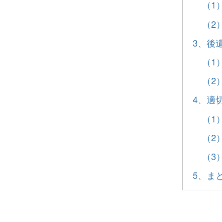
（1
（2
3、後
（1
（2
4、適
（1
（2
（3
5、ま