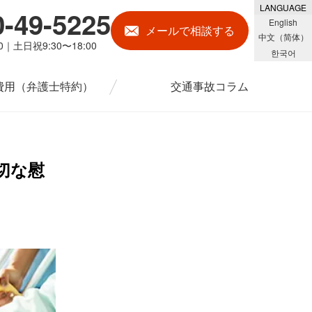
LANGUAGE
0-49-5225
English
メール
で相談する
中文（简体）
00｜土日祝9:30〜18:00
한국어
費用
（弁護士特約）
交通事故コラム
切な慰