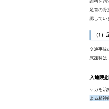
謝料を請
足首の骨
認してい
（1）
交通事故
慰謝料は
入通院慰
ケガを治
よる精神