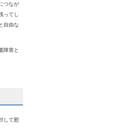
につなが
残ってし
と自由な
遺障害と
対して慰