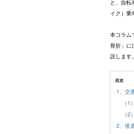
と、自転
イク）乗
本コラム
骨折」に
説します
目次
1、交
（1
（2
2、後