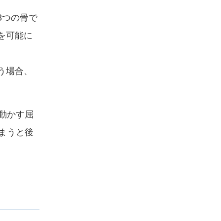
3つの骨で
を可能に
う場合、
動かす屈
まうと後