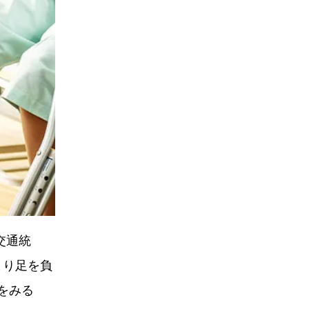
交通統
まり足を負
をみる