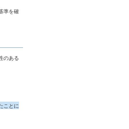
基準を確
性のある
たことに