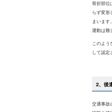
骨折部位
らず変形
まいます
運動は難
このよう
して認定
2、後
交通事故