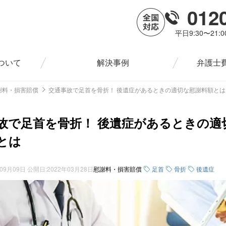
012
平日9:30〜21:
ついて
解決事例
弁護士
謝料・損害賠償
交通事故で足首を骨折！ 後遺症があるときの適切な慰謝料額とは
故で足首を骨折！ 後遺症があるときの適
とは
年09月09日
公開日:
2022年03月28日
慰謝料・損害賠償
足首
骨折
後遺症