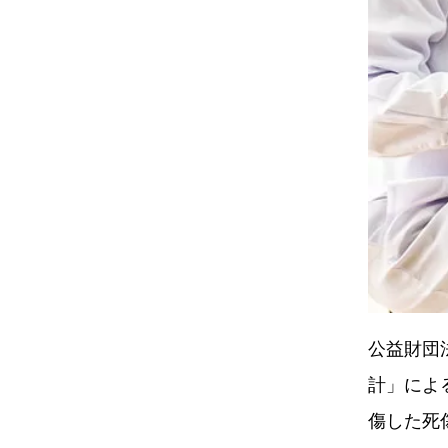
公益財団
計」によ
傷した死