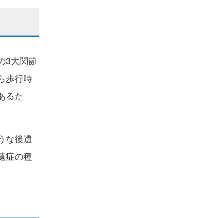
の3大関節
ら歩行時
あるた
。
うな後遺
遺症の種