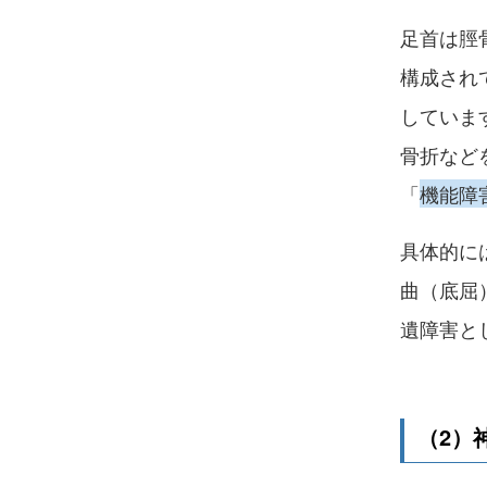
足首は脛
構成され
していま
骨折など
「
機能障
具体的に
曲（底屈
遺障害と
（2）