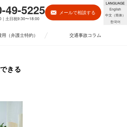
LANGUAGE
0-49-5225
English
メール
で相談する
中文（简体）
00｜土日祝9:30〜18:00
한국어
費用
（弁護士特約）
交通事故コラム
求できる