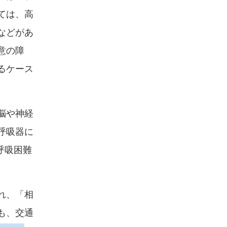
ては、高
などがあ
意の障
るケース
脳や神経
呼吸器に
呼吸困難
れ、「相
も、交通