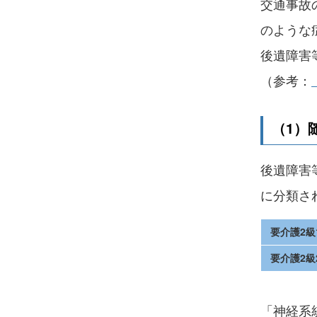
交通事故
のような
後遺障害
（参考：
（1）
後遺障害
に分類さ
要介護2級
要介護2級
「神経系