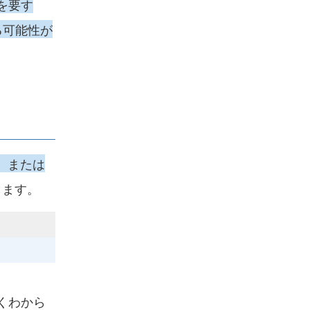
を要す
る可能性が
、または
します。
くわから