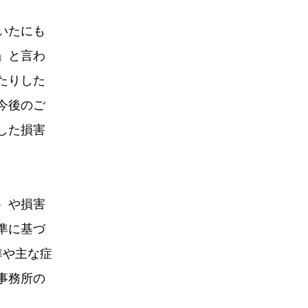
いたにも
」と言わ
たりした
今後のご
した損害
）や損害
準に基づ
準や主な症
事務所の