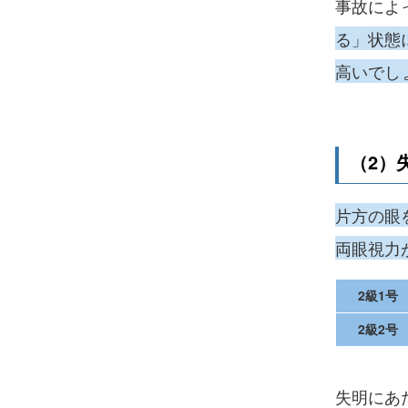
事故によ
る」状態
高いでし
（2）
片方の眼
両眼視力が
2級1号
2級2号
失明にあ