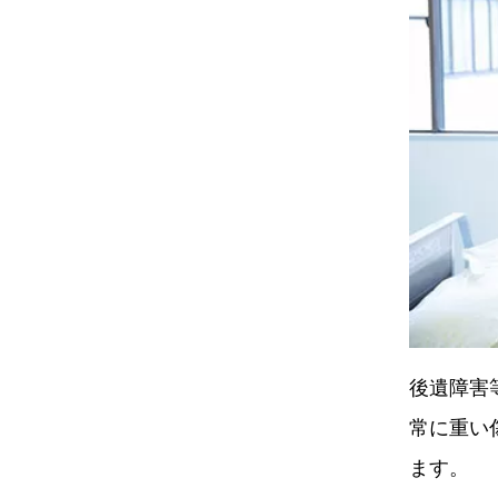
後遺障害
常に重い
ます。