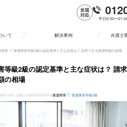
012
平日9:30〜21:
ついて
解決事例
弁護士
遺障害
後遺障害等級2級の認定基準と主な症状は？ 請求できる慰謝料額の相場
害等級2級の認定基準と主な症状は？ 請
額の相場
年09月10日
公開日:
2023年03月30日
後遺障害
後遺障害等級2級