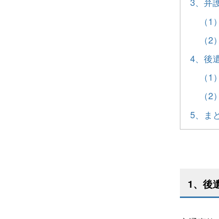
3、弁
（1
（2
4、後
（1
（2
5、ま
1、後