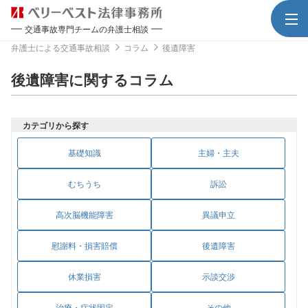
交通事故専門チームの弁護士相談
弁護士による交通事故相談
コラム
後遺障害
後遺障害に関するコラム
カテゴリから探す
基礎知識
主婦・主夫
むちうち
訴訟
高次脳機能障害
異議申立
慰謝料・損害賠償
後遺障害
休業損害
示談交渉
治療・症状固定
その他