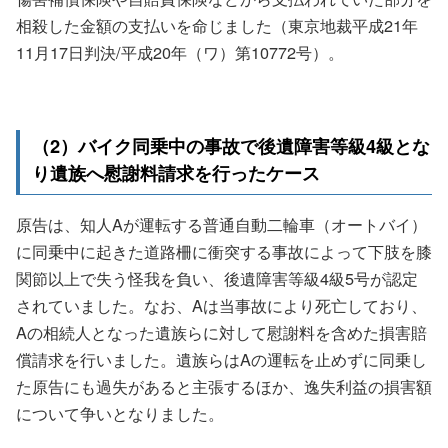
相殺した金額の支払いを命じました（東京地裁平成21年
11月17日判決/平成20年（ワ）第10772号）。
（2）バイク同乗中の事故で後遺障害等級4級とな
り遺族へ慰謝料請求を行ったケース
原告は、知人Aが運転する普通自動二輪車（オートバイ）
に同乗中に起きた道路柵に衝突する事故によって下肢を膝
関節以上で失う怪我を負い、後遺障害等級4級5号が認定
されていました。なお、Aは当事故により死亡しており、
Aの相続人となった遺族らに対して慰謝料を含めた損害賠
償請求を行いました。遺族らはAの運転を止めずに同乗し
た原告にも過失があると主張するほか、逸失利益の損害額
について争いとなりました。