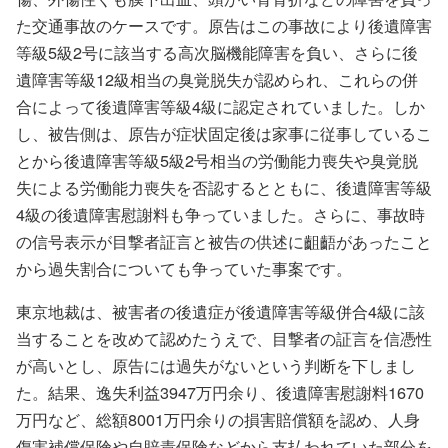
た交通事故のケースです。原告はこの事故により後遺障害
等級5級2号に該当する高次脳機能障害を負い、さらに後
遺障害等級12級相当の臭覚脱失が認められ、これらの併
合によって後遺障害等級4級に認定されていました。しか
し、被告側は、原告が症状固定後は家事に従事しているこ
とから後遺障害等級5級2号相当の労働能力喪失や臭覚脱
失による労働能力喪失を否認するとともに、後遺障害等級
4級の後遺障害慰謝料も争っていました。さらに、事故時
の信号表示が目撃者証言と被告の供述に齟齬があったこと
から過失割合についても争っていた事案です。
東京地裁は、被害者の後遺症が後遺障害等級併合4級に該
当することを改めて認めたうえで、目撃者の証言を信憑性
が高いとし、原告には過失がないという判断を下しまし
た。結果、逸失利益3947万円余り、後遺障害慰謝料1670
万円など、総額8001万円余りの損害賠償額を認め、人身
傷害補償保険や自賠責保険などから支払われていた部分を