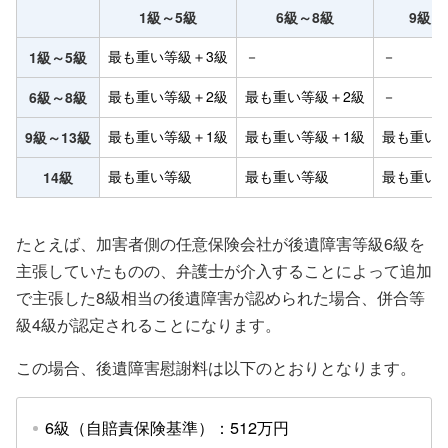
1級～5級
6級～8級
9級～
最も重い等級＋3級
－
－
1級～5級
最も重い等級＋2級
最も重い等級＋2級
－
6級～8級
最も重い等級＋1級
最も重い等級＋1級
最も重い
9級～13級
最も重い等級
最も重い等級
最も重い
14級
たとえば、加害者側の任意保険会社が後遺障害等級6級を
主張していたものの、弁護士が介入することによって追加
で主張した8級相当の後遺障害が認められた場合、併合等
級4級が認定されることになります。
この場合、後遺障害慰謝料は以下のとおりとなります。
6級（自賠責保険基準）：512万円