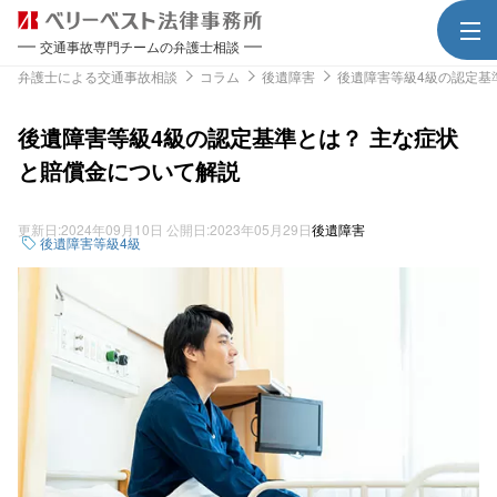
交通事故専門チームの弁護士相談
弁護士による交通事故相談
コラム
後遺障害
後遺障害等級4級の認定基
後遺障害等級4級の認定基準とは？ 主な症状
と賠償金について解説
更新日:
2024年09月10日
公開日:
2023年05月29日
後遺障害
後遺障害等級4級