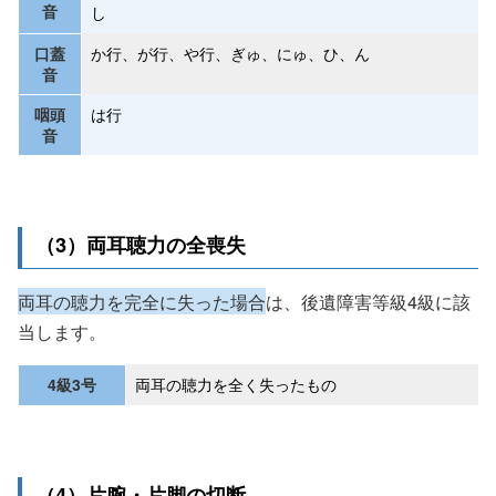
音
し
口蓋
か行、が行、や行、ぎゅ、にゅ、ひ、ん
音
咽頭
は行
音
（3）両耳聴力の全喪失
両耳の聴力を完全に失った場合
は、後遺障害等級4級に該
当します。
4級3号
両耳の聴力を全く失ったもの
（4）片腕・片脚の切断