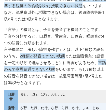
準ずる程度の飲食物以外は摂取できない状態
をいいます。
なお、流動食以外は摂取できない場合は、後遺障害等級1
級2号または3級2号となります。
「言語」の機能とは、子音を発音する機能のことです。
子音を分類すると、口唇音、舌歯音、口蓋音、咽頭音の4
つの語音に分類されます。
言語機能に「著しい障害を残す」とは、以下4種類の語音
のうち、
2種類が発音できない状態
または綴音機能（語音
を一定の順序で連結させること）に障害があるため、
言語
のみで意思疎通できない状態
をいいます。もし3種類以上
の語音を発音できない場合は、後遺障害等級1級2号また
は3級2号となります。
口唇
ま行、ば行、ぱ行、わ行、ふ
音
ざ行、た行、だ行、な行、ら行、さ行、しゅ、じゅ、
歯舌