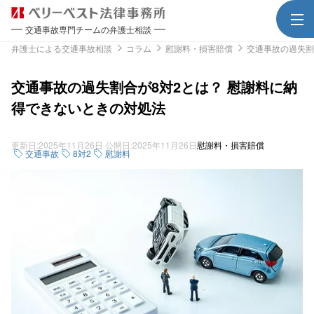
交通事故専門チームの弁護士相談
弁護士による交通事故相談
コラム
慰謝料・損害賠償
交通事故の過失割
交通事故の過失割合が8対2とは？ 慰謝料に納
得できないときの対処法
更新日:
2025年11月26日
公開日:
2025年11月26日
慰謝料・損害賠償
交通事故
8対2
慰謝料