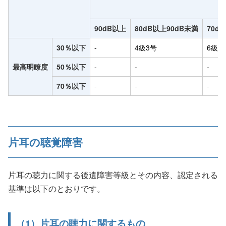
90dB以上
80dB以上90dB未満
70d
30％以下
-
4級3号
6級3
最高明瞭度
50％以下
-
-
-
70％以下
-
-
-
片耳の聴覚障害
片耳の聴力に関する後遺障害等級とその内容、認定される
基準は以下のとおりです。
（1）片耳の聴力に関するもの