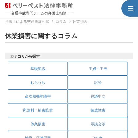
交通事故専門チームの弁護士相談
弁護士による交通事故相談
コラム
休業損害
休業損害に関するコラム
カテゴリから探す
基礎知識
主婦・主夫
むちうち
訴訟
高次脳機能障害
異議申立
慰謝料・損害賠償
後遺障害
休業損害
示談交渉
治療・症状固定
その他