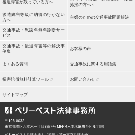
後遺障害が残っている方へ
捻挫の方へ～
後遺障害等級に納得の行かない
主婦のための交通事故問題解決
方へ
交通事故・慰謝料無料診断サー
ビス
交通事故・後遺障害等の解決事
お客様の声
例集
よくある質問
交通事故に関する用語集
損害賠償無料計算ツール
お問い合わせ
サイトマップ
〒106-0032
東京都
港区六本木一丁目8番7号 MFPR六本木麻布台ビル11階
ベリーベスト弁護士法人（所属：第一東京弁護士会）